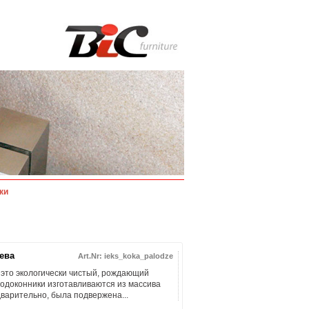
ки
ева
Art.Nr: ieks_koka_palodze
 это экологически чистый, рождающий
одоконники изготавливаются из массива
варительно, была подвержена...