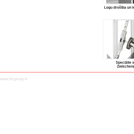
Logu drošība un 
Speciālie s
Zwischeng
www.bicgroup.lv