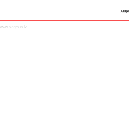
Alupl
www.bicgroup.lv