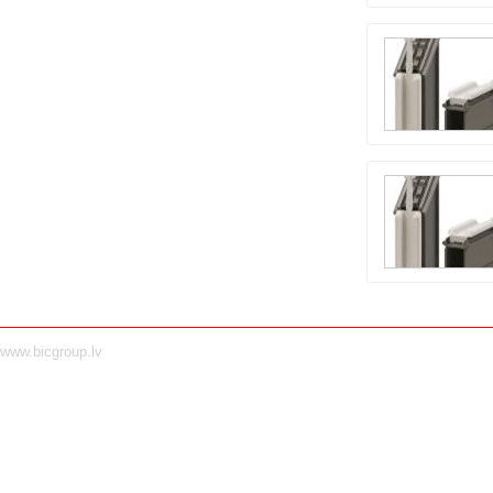
www.bicgroup.lv