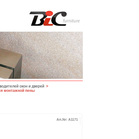
>
водителей окон и дверей
ля монтажной пены
Art.Nr: A1171