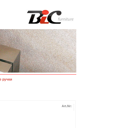
е ручки
Art.Nr: