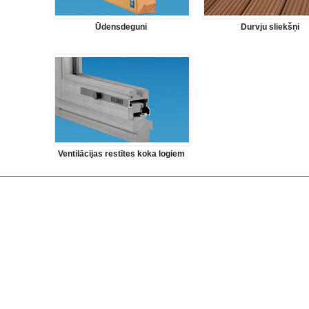
Ūdensdeguni
Durvju sliekšņi
Ventilācijas restītes koka logiem