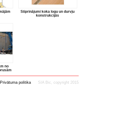
 mājām
Stiprinājumi koka logu un durvju
konstrukcijās
ām no
 brusām
Privātuma politika
SIA Bic, copyright 2015