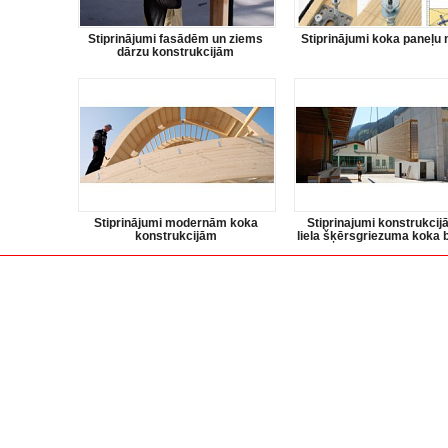
Stiprinājumi fasādēm un ziems
Stiprinājumi koka paneļu
dārzu konstrukcijām
Stiprinājumi modernām koka
Stiprinajumi konstrukcij
konstrukcijām
liela šķērsgriezuma koka