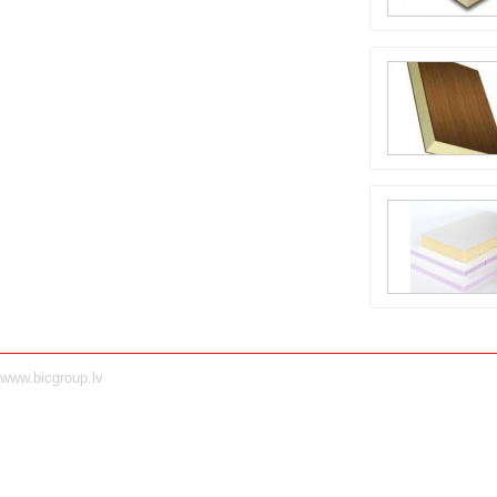
www.bicgroup.lv