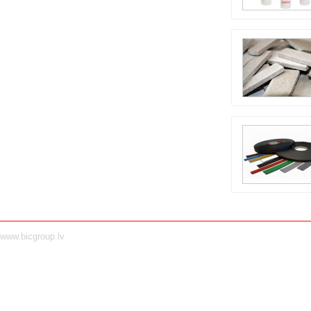
www.bicgroup.lv