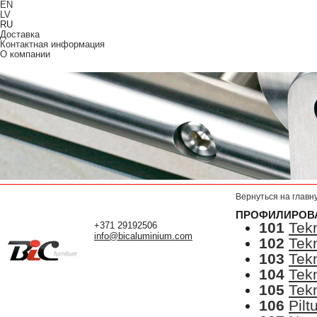
EN
LV
RU
Доставка
Контактная информация
О компании
Вернуться на главн
ПРОФИЛИРОВ
101
Tek
+371 29192506
info@bicaluminium.com
102
Tekn
103
Tekn
104
Tekn
105
Tekn
106
Pilt