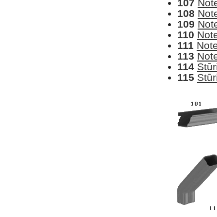
107
Not
108
Not
109
Not
110
Not
111
Not
113
Note
114
Stūr
115
Stūr